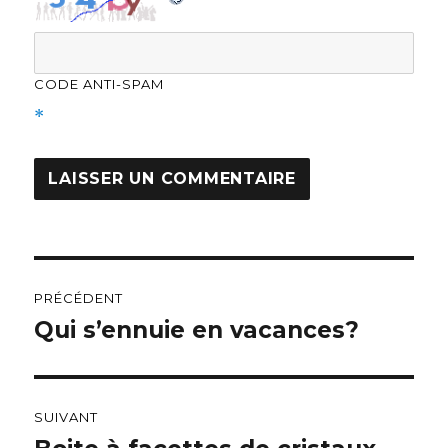
CODE ANTI-SPAM
*
Navigation
PRÉCÉDENT
de
Qui s’ennuie en vacances?
Publication
précédente :
l’article
SUIVANT