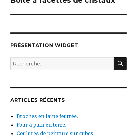
Boite à facettes de cristaux
Publication
suivante :
PRÉSENTATION WIDGET
RE
Recherche
pour :
ARTICLES RÉCENTS
Broches en laine feutrée.
Four à pain en terre.
Coulures de peinture sur cubes.