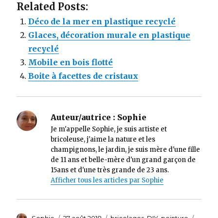
Related Posts:
Déco de la mer en plastique recyclé
Glaces, décoration murale en plastique
recyclé
Mobile en bois flotté
Boite à facettes de cristaux
Auteur/autrice :
Sophie
Je m'appelle Sophie, je suis artiste et
bricoleuse, j'aime la nature et les
champignons, le jardin, je suis mère d'une fille
de 11 ans et belle-mère d'un grand garçon de
15ans et d'une très grande de 23 ans.
Afficher tous les articles par Sophie
Auteur
Sophie
Publié
27 août 2018
Catégories
bricolages
,
DIY
,
peinture
Étique