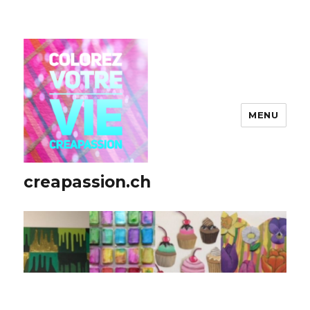
MENU
creapassion.ch