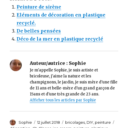
Peinture de sirène
Eléments de décoration en plastique
recyclé.
De belles pensées
Déco de la mer en plastique recyclé
Auteur/autrice :
Sophie
Je m'appelle Sophie, je suis artiste et
bricoleuse, j'aime la nature et les
champignons, le jardin, je suis mère d'une fille
de 11 ans et belle-mère d'un grand garçon de
15ans et d'une très grande de 23 ans.
Afficher tous les articles par Sophie
Auteur
Sophie
Publié
12 juillet 2018
Catégories
bricolages
,
DIY
,
peinture
Étique