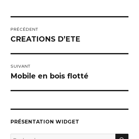
Navigation
PRÉCÉDENT
de
CREATIONS D’ETE
Publication
précédente :
l’article
SUIVANT
Mobile en bois flotté
Publication
suivante :
PRÉSENTATION WIDGET
RE
Recherche