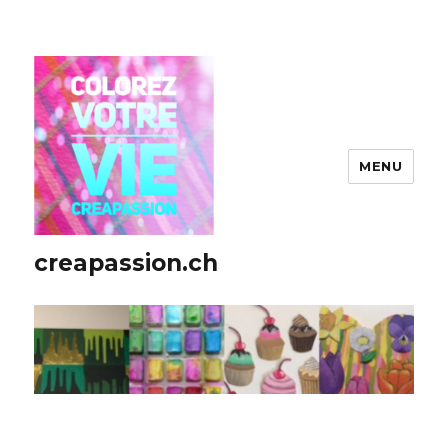
MENU
creapassion.ch