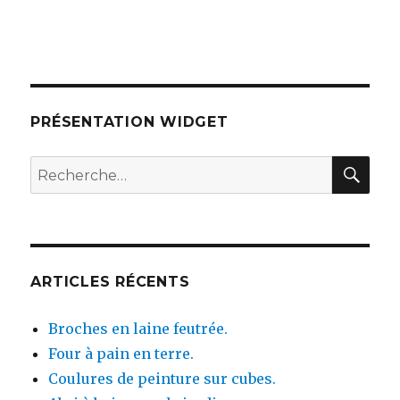
PRÉSENTATION WIDGET
RE
Recherche
pour :
ARTICLES RÉCENTS
Broches en laine feutrée.
Four à pain en terre.
Coulures de peinture sur cubes.