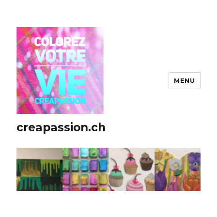
MENU
creapassion.ch