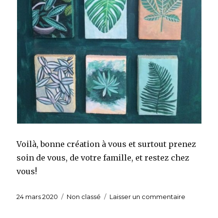
Voilà, bonne création à vous et surtout prenez
soin de vous, de votre famille, et restez chez
vous!
Publié
24 mars 2020
Catégories
Non classé
Laisser un commentaire
sur
le
Tableau
botanique