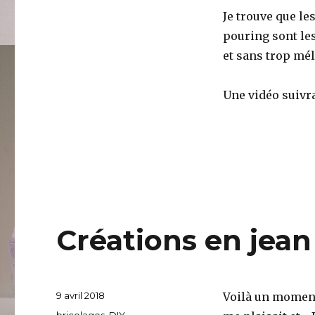
Je trouve que le
pouring sont le
et sans trop mél
Une vidéo suivr
Créations en jean
Publié
9 avril 2018
Voilà un moment 
le