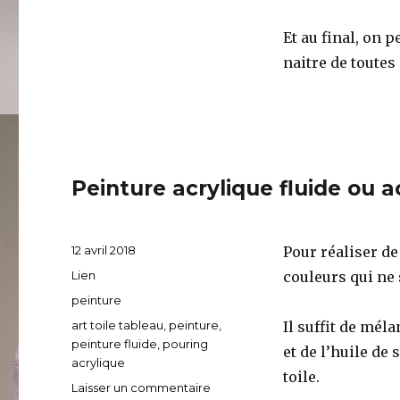
Et au final, on 
naitre de toutes
Peinture acrylique fluide ou a
Publié
12 avril 2018
Pour réaliser de 
le
Format
Lien
couleurs qui ne
Catégories
peinture
Étiquettes
art toile tableau
,
peinture
,
Il suffit de mél
peinture fluide
,
pouring
et de l’huile de
acrylique
toile.
Laisser un commentaire
sur