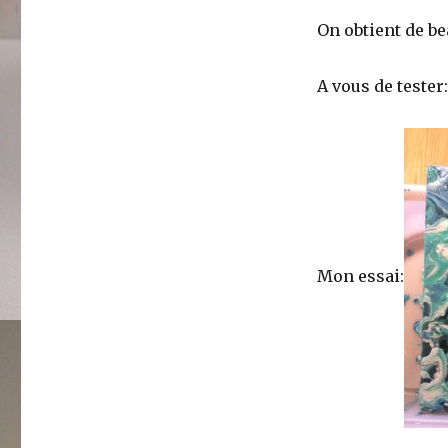
Peinture
acrylique
On obtient de b
fluide
ou
A vous de tester:
acrylique
pouring
Mon essai: