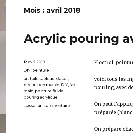
Mois :
avril 2018
Acrylic pouring a
Publié
12 avril 2018
Floetrol, peintur
le
Catégories
DIY
,
peinture
Étiquettes
art toile tableau
,
décor
,
voici tous les i
décoration murale
,
DIY
,
fait
pouring, avec de
main
,
peinture fluide
,
pouring acrylique
On peut l’appliq
Laisser un commentaire
sur
Acrylic
préparée (blanc
pouring
avec
On prépare chaq
cellules