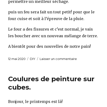
permettre un meilleur séchage.
puis un feu sera fait un tout petit! pour que le
four cuise et soit à l’épreuve de la pluie.
Le four a des fissures et c’est normal, je vais
les boucher avec un nouveau mélange de terre.
A bientôt pour des nouvelles de notre pain!
Publié
12 mai 2020
Catégories
DIY
Laisser un commentaire
sur
le
Four
à
pain
Coulures de peinture sur
en
terre.
cubes.
Bonjour, le printemps est là!