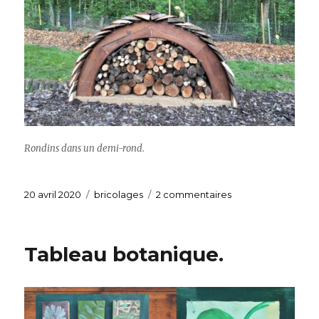
Rondins dans un demi-rond.
Publié
20 avril 2020
Catégories
bricolages
2 commentaires
sur
le
Abri
à
bois
Tableau botanique.
pour
le
jardin.