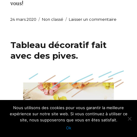
vous!
Publié
24 mars 2020
Catégories
Non classé
Laisser un commentaire
sur
le
Tableau
botanique
Tableau décoratif fait
avec des pives.
Nous utilisons des cookies pour vous garantir la meilleure
expérience sur notre site web. Si vous continuez à utiliser ce
site, nous supposerons que vous en êtes satisfait.
Ok