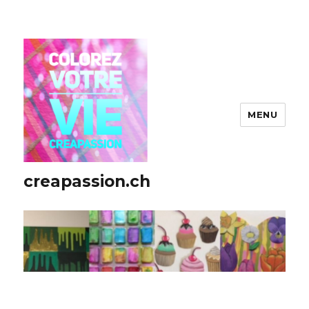
MENU
creapassion.ch