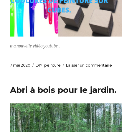
ma nouvelle vidéo youtube…
Publié
7 mai 2020
Catégories
DIY
,
peinture
Laisser un commentaire
sur
le
Coulures
de
peinture
Abri à bois pour le jardin.
sur
cubes.