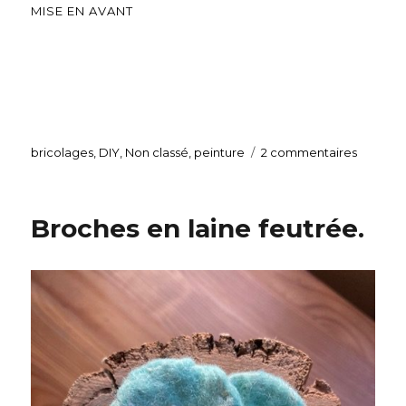
MISE EN AVANT
Catégories
bricolages
,
DIY
,
Non classé
,
peinture
2 commentaires
sur
Broches en laine feutrée.