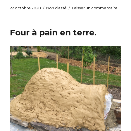
Publié
22 octobre 2020
Catégories
Non classé
Laisser un commentaire
sur
le
Broch
en
laine
Four à pain en terre.
feutrée