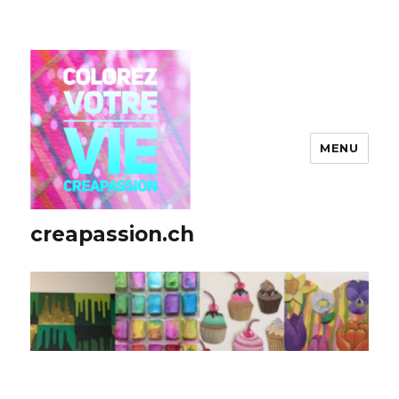
MENU
creapassion.ch