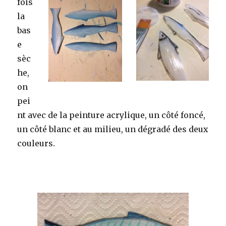
fois
la
bas
e
sèc
he,
on
pei
nt avec de la peinture acrylique, un côté foncé,
un côté blanc et au milieu, un dégradé des deux
couleurs.