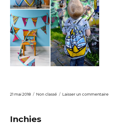
Publié
21 mai 2018
Catégories
Non classé
Laisser un commentaire
sur
le
Le
Wax
c’est
Inchies
quoi?