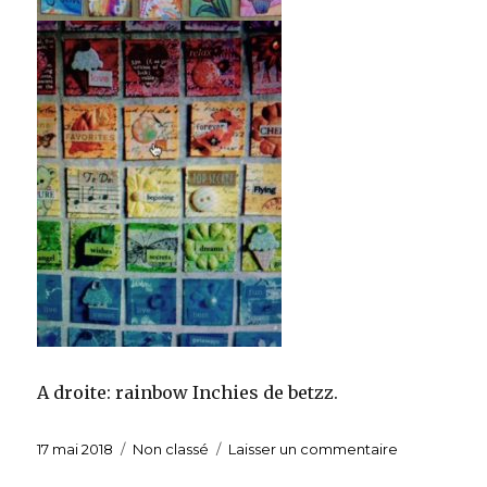
A droite: rainbow Inchies de betzz.
Publié
17 mai 2018
Catégories
Non classé
Laisser un commentaire
sur
le
Inchies