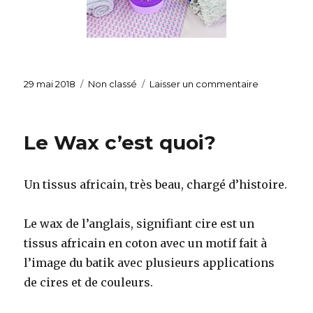
Publié
29 mai 2018
Catégories
Non classé
Laisser un commentaire
sur
le
Faire
une
jolie
Le Wax c’est quoi?
boite
pour
pot
Un tissus africain, très beau, chargé d’histoire.
pourri
Le wax de l’anglais, signifiant cire est un
tissus africain en coton avec un motif fait à
l’image du batik avec plusieurs applications
de cires et de couleurs.