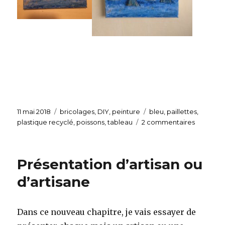
Publié
11 mai 2018
Catégories
bricolages
,
DIY
,
peinture
Étiquettes
bleu
,
paillettes
,
le
plastique recyclé
,
poissons
,
tableau
2 commentaires
sur
Déco
de
la
Présentation d’artisan ou
mer
en
d’artisane
plastiqu
recyclé
Dans ce nouveau chapitre, je vais essayer de