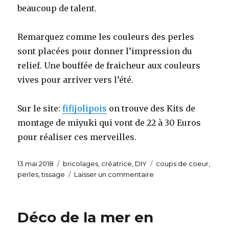
beaucoup de talent.
Remarquez comme les couleurs des perles
sont placées pour donner l’impression du
relief. Une bouffée de fraicheur aux couleurs
vives pour arriver vers l’été.
Sur le site:
fifijolipois
on trouve des Kits de
montage de miyuki qui vont de 22 à 30 Euros
pour réaliser ces merveilles.
Publié
13 mai 2018
Catégories
bricolages
,
créatrice
,
DIY
Étiquettes
coups de coeur
,
le
perles
,
tissage
Laisser un commentaire
sur
Coups
de
coeur
Déco de la mer en