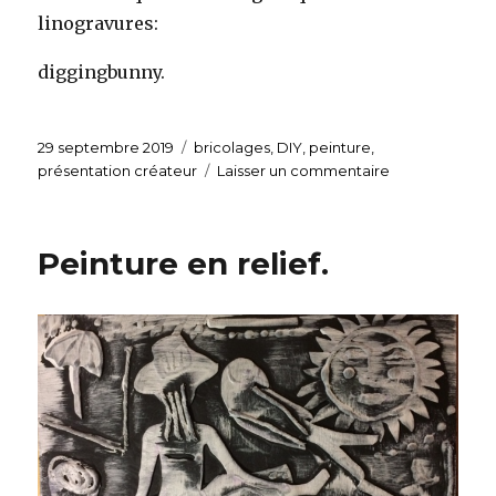
linogravures:
diggingbunny.
Publié
29 septembre 2019
Catégories
bricolages
,
DIY
,
peinture
,
le
présentation créateur
Laisser un commentaire
sur
LA
LINOGRAVURE
Peinture en relief.