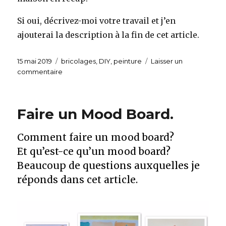
Si oui, décrivez-moi votre travail et j’en
ajouterai la description à la fin de cet article.
Publié
15 mai 2019
Catégories
bricolages
,
DIY
,
peinture
Laisser un
le
commentaire
sur
Vase
DIY
fait
Faire un Mood Board.
avec
une
Comment faire un mood board?
bouteille.
Et qu’est-ce qu’un mood board?
Beaucoup de questions auxquelles je
réponds dans cet article.