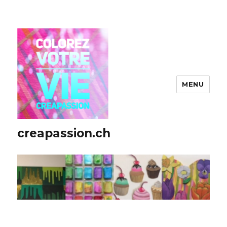
MENU
creapassion.ch