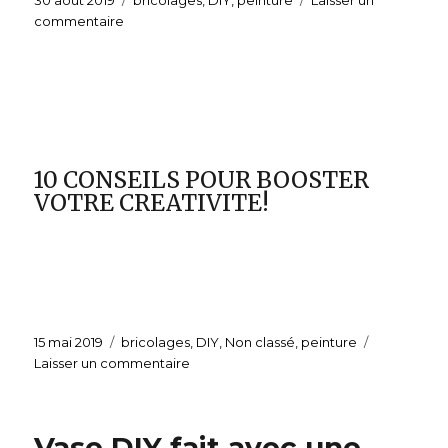
le
commentaire
sur
Peinture
en
relief.
10 CONSEILS POUR BOOSTER
VOTRE CREATIVITE!
Publié
15 mai 2019
Catégories
bricolages
,
DIY
,
Non classé
,
peinture
le
Laisser un commentaire
sur
Vase DIY fait avec une