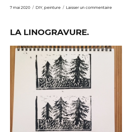
Publié
7 mai 2020
Catégories
DIY
,
peinture
Laisser un commentaire
sur
le
Coulures
de
peinture
LA LINOGRAVURE.
sur
cubes.