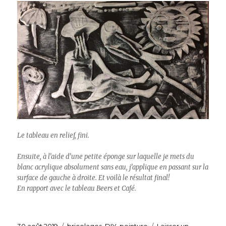
Le tableau en relief, fini.
Ensuite, à l’aide d’une petite éponge sur laquelle je mets du
blanc acrylique absolument sans eau, j’applique en passant sur la
surface de gauche à droite. Et voilà le résultat final!
En rapport avec le tableau
Beers
et Café.
Publié
30 août 2019
Catégories
bricolages
,
DIY
,
peinture
Laisser un