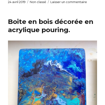
Publié
24 avril 2019
Catégories
Non classé
Laisser un commentaire
sur
le
Coulisses
d’avril…
Boite en bois décorée en
acrylique pouring.