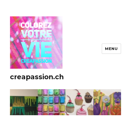
MENU
creapassion.ch