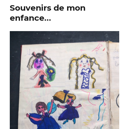
bois
Souvenirs de mon
décorée
en
enfance…
acrylique
pouring.