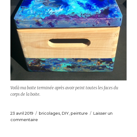
Voilà ma boite terminée après avoir peint toutes les faces du
corps de la boite.
Publié
23 avril 2019
Catégories
bricolages
,
DIY
,
peinture
Laisser un
le
commentaire
sur
Boite
en